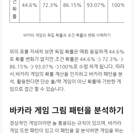
건
44.6%
72.3%
86.15%
93.07%
100%
확
률
바카라 게임의 독립 확률과 조건 확률의 변화 이해하기
위의 표를 자세히 보면 독립 확률은 매회 동일하게 44.6%
로 확률 변화가 없지만,조건 확률은 44.6% -> 72.3% ->
86.15% -> 93.07% ->100%로 수렴 하게 됩니다. 따라
서,바카라 게임의 확률 계산을 인지하고 바카라 패턴을 분
석, 활용한다면 단순 홀/짝 게임이 아닌 확률에 기반한 게
임으로 접근 할 수 있습니다.
바카라 게임 그림 패턴을 분석하기
정상적인 게임이라면 늘 통용되는 규칙이 있으며, 바카라
게임 또한 패턴이 있고 이 패턴을 잘 분석하면 게임을 하는