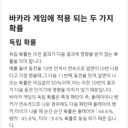
바카라 게임에 적용 되는 두 가지
확률
독립 확률
독립 확률은 이전 결과가 다음 결과에 영향을 받지 않는 확
률을 의미 합니다.
예를 들어 동전을 10번 던져서 연속으로 앞면이10번 나왔
다고 가정 했을때,그 다음 11번째,동전을 던져,앞면이 나
오는 확률은 어김없이 50%이며,이는 이전 10번의 결과
가 다음 동전 던지기에 영향을 미치지 않기 때문입니다.
바라카 게임의 독립 확률은 특정 패턴이 즉, 플레이어나 뱅
커가 연속적으로 나온 경우에도 다음 패턴에 플레이어,뱅
커,타이가 나올 매 순간 순간 확률은 플레이어 : 44.6%,
뱅커 : 45.8%, 타이 : 9.6% 확률로 동일 하기 때문 입니
다.