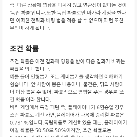
즉, 다른 상황에 영향을 미치지 않고 연관성이 없다는 것이
‘독립 확률’입니다.또한 독립 확률로만 바카라 게임을 한다
면,어떠한 전략과 베팅 법을 적용 할 수 없으며,패턴 또한
무의미 하게 됩니다.
조건 확률
조건 확률은 이전 결과에 영향을 받아 다음 결과가 바뀌는
확률을 의미 합니다.
예를 들어 인형뽑기 또는 제비뽑기를 생각하면 이해하기
쉽습니다. 앞 사람이 뽑은 내용이나, 물건은, 뒤의 사람이
더 이상 뽑을 수 없어, 확률적으로 영향을 주는 경우를 ‘조
건 확률’이라 합니다.
바카 게임에서 특정 패턴 즉, 플레이어나가 6연승일 경우
조건 확률로 계산 하면,플레이어가 다음에 승리할 확률은
0.781%입니다.독립확률로 계산하였을 때는, 플레이어가
이길 확률은 50:50로 50%이지만, 조건 확률로는