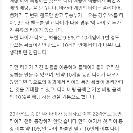
예상 하여 베팅하는 것으로 타이 베팅에 적중하게 되면 8
배의 배당금을 받습니다. 바카라 게임의 타이는 플레이어,
뱅커가 두 번째 핸드만 받고 무승부가 나오는 경우 ‘스몰 타
이’, 3번째 핸드를 받고 타이가 나올 경우 ‘빅 타이’로 두가
지 종류의 타이가 있습니다.
또한 타이가 나오는 확률은 9.5%로 10게임에 1번 정도
나오는 확률이지만 반드시 10게임 안에 타이가 나온다고
생각하면 안됩니다.
다만,타이가 가진 확률을 이용하여 플레이어들이 유리한
상황을 만들 수 있으며, 만약 10게임 동안 타이가 나오지
않았다면 앞으로의 결과에서 타이의 등장 확률이 올라간다
는 것을 기대할 수 있고, 타이 베팅 금액은 기본 베팅 금액
의 10%를 베팅 하는 것을 기본으로 합니다.
29라운드 중 6번째 타이가 등장하고 이후 22라운드 동안
타이가 전혀 등장하지 않았 습니다.만약 여기서 첫 타이 등
장 이후 약 10%인 ‘타이’ 확률만 믿고 10번째 이후 타이