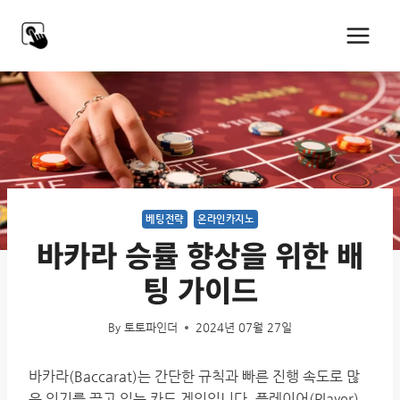
Skip
to
content
베팅전략
온라인카지노
바카라 승률 향상을 위한 배
팅 가이드
By
토토파인더
2024년 07월 27일
바카라(Baccarat)는 간단한 규칙과 빠른 진행 속도로 많
은 인기를 끌고 있는 카드 게임입니다. 플레이어(Player)