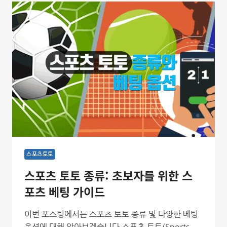
당
표
시
법
종
류
와
승
률
계
산
방
법
스포츠토토
스포츠 토토 종류: 초보자를 위한 스
포츠 베팅 가이드
이번 포스팅에서는 스포츠 토토 종류 및 다양한 베팅
옵션에 대해 알아보겠습니다.스포츠 토토(Sports