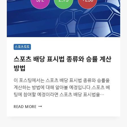
스포츠토토
스포츠 배당 표시법 종류와 승률 계산
방법
이 포스팅에서는 스포츠 배당 표시법 종류와 승률을
계산하는 방법에 대해 알아볼 예정입니다.스포츠 베
팅에 참여할 예정이라면 스포츠 배당 표시법을…
스
READ MORE
포
츠
배