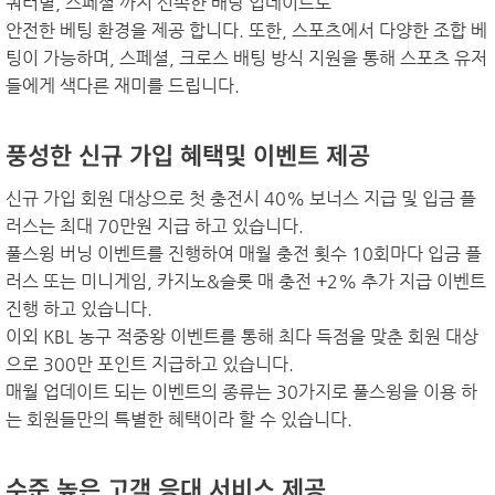
쿼터별, 스페셜 까지 신속한 배당 업데이트로
안전한 베팅 환경을 제공 합니다. 또한, 스포츠에서 다양한 조합 베
팅이 가능하며, 스페셜, 크로스 배팅 방식 지원을 통해 스포츠 유저
들에게 색다른 재미를 드립니다.
풍성한 신규 가입 혜택및 이벤트 제공
신규 가입 회원 대상으로 첫 충전시 40% 보너스 지급 및 입금 플
러스는 최대 70만원 지급 하고 있습니다.
풀스윙 버닝 이벤트를 진행하여 매월 충전 횟수 10회마다 입금 플
러스 또는 미니게임, 카지노&슬롯 매 충전 +2% 추가 지급 이벤트
진행 하고 있습니다.
이외 KBL 농구 적중왕 이벤트를 통해 최다 득점을 맞춘 회원 대상
으로 300만 포인트 지급하고 있습니다.
매월 업데이트 되는 이벤트의 종류는 30가지로 풀스윙을 이용 하
는 회원들만의 특별한 혜택이라 할 수 있습니다.
수준 높은 고객 응대 서비스 제공