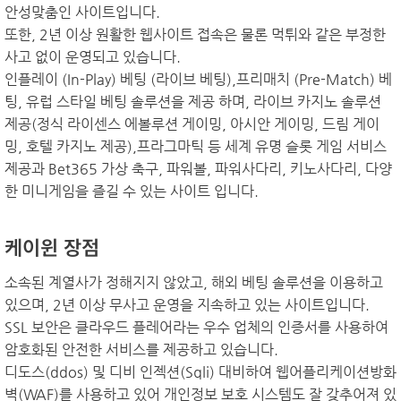
안성맞춤인 사이트입니다.
또한, 2년 이상 원활한 웹사이트 접속은 물론 먹튀와 같은 부정한
사고 없이 운영되고 있습니다.
인플레이 (In-Play) 베팅 (라이브 베팅),프리매치 (Pre-Match) 베
팅, 유럽 스타일 베팅 솔루션을 제공 하며, 라이브 카지노 솔루션
제공(정식 라이센스 에볼루션 게이밍, 아시안 게이밍, 드림 게이
밍, 호텔 카지노 제공),프라그마틱 등 세계 유명 슬롯 게임 서비스
제공과 Bet365 가상 축구, 파워볼, 파워사다리, 키노사다리, 다양
한 미니게임을 즐길 수 있는 사이트 입니다.
케이윈 장점
소속된 계열사가 정해지지 않았고, 해외 베팅 솔루션을 이용하고
있으며, 2년 이상 무사고 운영을 지속하고 있는 사이트입니다.
SSL 보안은 클라우드 플레어라는 우수 업체의 인증서를 사용하여
암호화된 안전한 서비스를 제공하고 있습니다.
디도스(ddos) 및 디비 인젝션(Sqli) 대비하여 웹어플리케이션방화
벽(WAF)를 사용하고 있어 개인정보 보호 시스템도 잘 갖추어져 있