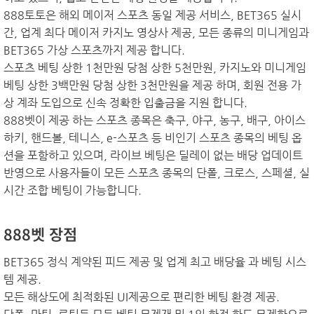
888토토은 해외 메이저 스포츠 동일 제공 서비스, BET365 실시
간, 업계 최다 메이저 카지노 영상사 제공, 모든 종류의 미니게임과
BET365 가상 스포츠까지 제공 합니다.
스포츠 베팅 상한 1천만원 당첨 상한 5천만원, 카지노와 미니게임
베팅 상한 3백만원 당첨 상한 3천만원을 제공 하며, 회원 전용 가
상 계좌 도입으로 신속 정확한 입출금을 지원 합니다.
888벳이 제공 하는 스포츠 종목은 축구, 야구, 농구, 배구, 아이스
하키, 핸드볼, 테니스, e-스포츠 등 비인기 스포츠 종목의 베팅 옵
션을 포함하고 있으며, 라이브 베팅은 딜레이 없는 배당 업데이트
반영으로 사용자들이 모든 스포츠 종목의 단폴, 크로스, 스페셜, 실
시간 조합 베팅이 가능합니다.
888벳 장점
BET365 정식 계약된 피드 제공 및 업계 최고 배당율 과 베팅 시스
템 제공.
모든 해상도에 최적화된 UI제공으로 편리한 베팅 환경 제공.