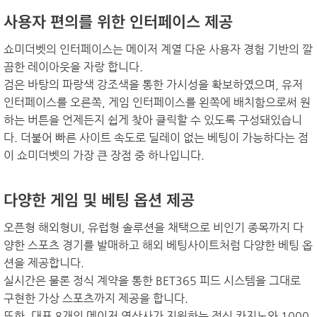
사용자 편의를 위한 인터페이스 제공
쇼미더벳의 인터페이스는 메이저 계열 다운 사용자 경험 기반의 깔
끔한 레이아웃을 자랑 합니다.
검은 바탕의 파랑색 강조색을 통한 가시성을 확보하였으며, 유저
인터페이스를 오른쪽, 게임 인터페이스를 왼쪽에 배치함으로써 원
하는 버튼을 언제든지 쉽게 찾아 클릭할 수 있도록 구성돼있습니
다. 더불어 빠른 사이트 속도로 딜레이 없는 베팅이 가능하다는 점
이 쇼미더벳의 가장 큰 장점 중 하나입니다.
다양한 게임 및 베팅 옵션 제공
오픈형 해외형UI, 유럽형 솔루션을 채택으로 비인기 종목까지 다
양한 스포츠 경기를 발매하고 해외 베팅사이트처럼 다양한 베팅 옵
션을 제공합니다.
실시간은 물론 정식 계약을 통한 BET365 피드 시스템을 그대로
구현한 가상 스포츠까지 제공을 합니다.
또한, 대표 8개의 메이저 영상사가 지원하는 정식 카지노와 1000