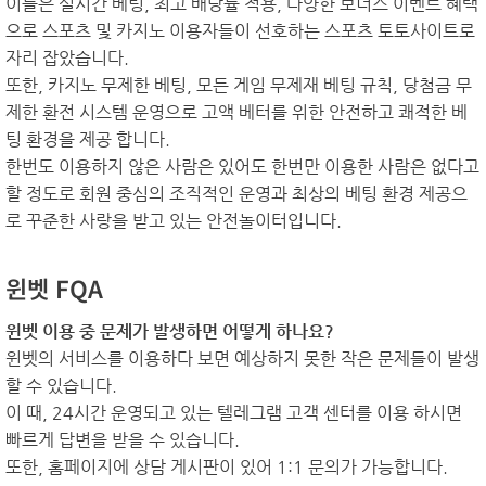
이들은 실시간 베팅, 최고 배당률 적용, 다양한 보너스 이벤트 혜택
으로 스포츠 및 카지노 이용자들이 선호하는 스포츠 토토사이트로
자리 잡았습니다.
또한, 카지노 무제한 베팅, 모든 게임 무제재 베팅 규칙, 당첨금 무
제한 환전 시스템 운영으로 고액 베터를 위한 안전하고 쾌적한 베
팅 환경을 제공 합니다.
한번도 이용하지 않은 사람은 있어도 한번만 이용한 사람은 없다고
할 정도로 회원 중심의 조직적인 운영과 최상의 베팅 환경 제공으
로 꾸준한 사랑을 받고 있는 안전놀이터입니다.
윈벳 FQA
윈벳 이용 중 문제가 발생하면 어떻게 하나요?
윈벳의 서비스를 이용하다 보면 예상하지 못한 작은 문제들이 발생
할 수 있습니다.
이 때, 24시간 운영되고 있는 텔레그램 고객 센터를 이용 하시면
빠르게 답변을 받을 수 있습니다.
또한, 홈페이지에 상담 게시판이 있어 1:1 문의가 가능합니다.