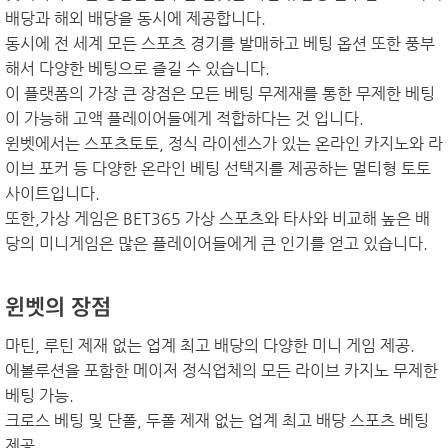
배당과 해외 배당을 동시에 제공합니다.
동시에 전 세계 모든 스포츠 경기를 발매하고 베팅 옵션 또한 풍부
해서 다양한 베팅으로 즐길 수 있습니다.
이 플랫폼의 가장 큰 장점은 모든 베팅 무제재를 통한 무제한 베팅
이 가능해 고액 플레이어들에게 적합하다는 것 입니다.
윈벳에서는 스포츠토토, 정식 라이센스가 있는 온라인 카지노와 라
이브 포커 등 다양한 온라인 베팅 선택지를 제공하는 멀티형 토토
사이트입니다.
또한,가상 게임은 BET365 가상 스포츠와 타사와 비교해 높은 배
당의 미니게임은 많은 플레이어들에게 큰 인기를 얻고 있습니다.
윈벳의 장점
마틴, 루틴 제재 없는 업계 최고 배당의 다양한 미니 게임 제공.
에볼루션을 포함한 메이저 정식업체의 모든 라이브 카지노 무제한
베팅 가능.
크로스 베팅 및 단폴, 두폴 제재 없는 업계 최고 배당 스포츠 베팅
제공.