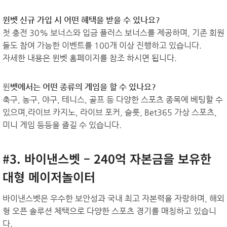
윈벳 신규 가입 시 어떤 혜택을 받을 수 있나요?
첫 충전 30% 보너스와 입금 플러스 보너스를 제공하며, 기존 회원
들도 참여 가능한 이벤트를 100개 이상 진행하고 있습니다.
자세한 내용은 윈벳 홈페이지를 참조 하시면 됩니다.
윈
벳에서는 어떤 종류의 게임을 할 수 있나요?
축구, 농구, 야구, 테니스, 골프 등 다양한 스포츠 종목에 베팅할 수
있으며,라이브 카지노, 라이브 포커, 슬롯, Bet365 가상 스포츠,
미니 게임 등등을 즐길 수 있습니다.
#3. 바이낸스벳 – 240억 자본금을 보유한
대형 메이저놀이터
바이낸스벳은 우수한 보안성과 국내 최고 자본력을 자랑하며, 해외
형 오픈 솔루션 체택으로 다양한 스포츠 경기를 매칭하고 있습니
다.