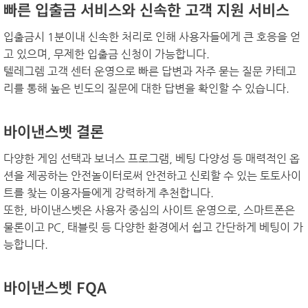
빠른 입출금 서비스와 신속한 고객 지원 서비스
입출금시 1분이내 신속한 처리로 인해 사용자들에게 큰 호응을 얻
고 있으며, 무제한 입출금 신청이 가능합니다.
텔레그렘 고객 센터 운영으로 빠른 답변과 자주 묻는 질문 카테고
리를 통해 높은 빈도의 질문에 대한 답변을 확인할 수 있습니다.
바이낸스벳 결론
다양한 게임 선택과 보너스 프로그램, 베팅 다양성 등 매력적인 옵
션을 제공하는 안전놀이터로써 안전하고 신뢰할 수 있는 토토사이
트를 찾는 이용자들에게 강력하게 추천합니다.
또한, 바이낸스벳은 사용자 중심의 사이트 운영으로, 스마트폰은
물론이고 PC, 태블릿 등 다양한 환경에서 쉽고 간단하게 베팅이 가
능합니다.
바이낸스벳 FQA