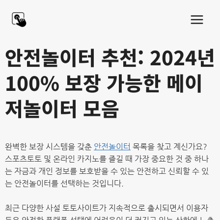
Skip
to
content
안전놀이터 추천: 2024년
100% 보장 가능한 메이
저놀이터 모음
완벽한 보장 시스템을 갖춘
안전놀이터
목록을 찾고 계신가요?
스포츠토토 및 온라인 카지노를 즐길 때 가장 중요한 것 중 하나
는 자금과 개인 정보를 보호받을 수 있는 안전하고 신뢰할 수 있
는 안전놀이터를 선택하는 것입니다.
최근 다양한 사설 토토사이트가 지속적으로 출시되면서 이용자